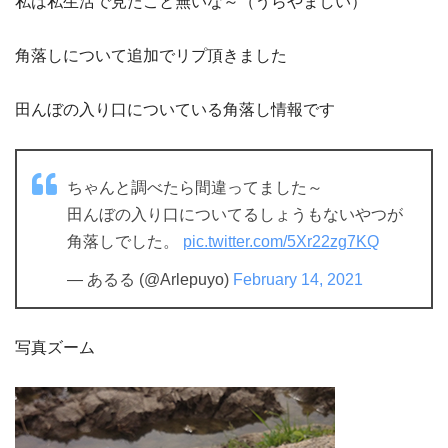
私は私生活で見たこと無いな～（うらやましい）
角落しについて追加でリプ頂きました
田んぼの入り口についている角落し情報です
ちゃんと調べたら間違ってました～
田んぼの入り口についてるしょうもないやつが
角落しでした。
pic.twitter.com/5Xr22zg7KQ
— あるる (@Arlepuyo)
February 14, 2021
写真ズーム