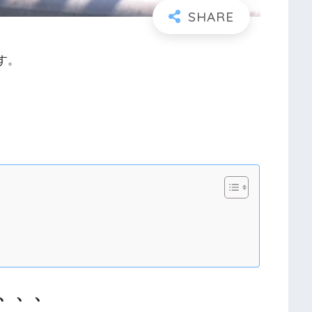
す。
、、、