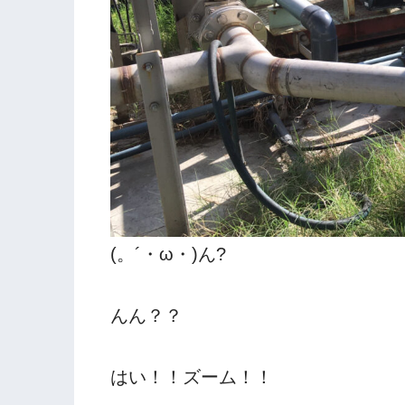
(。´・ω・)ん?
んん？？
はい！！ズーム！！