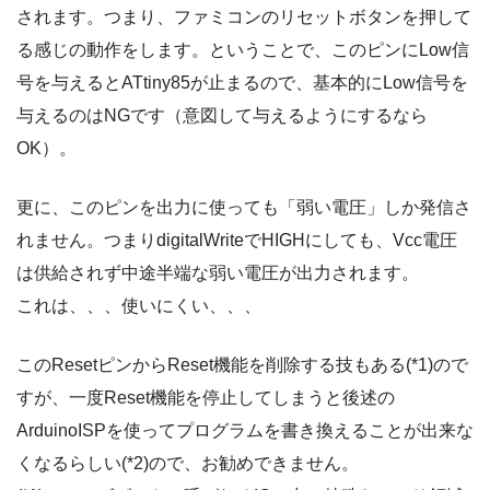
されます。つまり、ファミコンのリセットボタンを押して
る感じの動作をします。ということで、このピンにLow信
号を与えるとATtiny85が止まるので、基本的にLow信号を
与えるのはNGです（意図して与えるようにするなら
OK）。
更に、このピンを出力に使っても「弱い電圧」しか発信さ
れません。つまりdigitalWriteでHIGHにしても、Vcc電圧
は供給されず中途半端な弱い電圧が出力されます。
これは、、、使いにくい、、、
このResetピンからReset機能を削除する技もある(*1)ので
すが、一度Reset機能を停止してしまうと後述の
ArduinoISPを使ってプログラムを書き換えることが出来な
くなるらしい(*2)ので、お勧めできません。