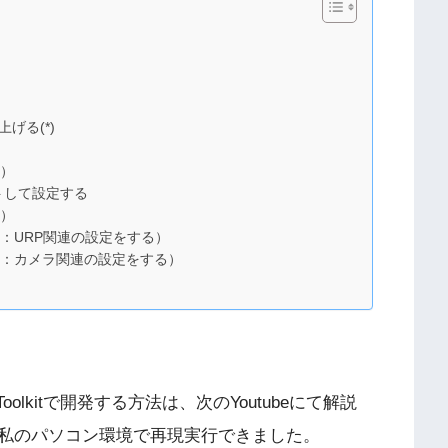
げる(*)
１）
ンポートして設定する
２）
（その１：URP関連の設定をする）
す（その２：カメラ関連の設定をする）
on Toolkitで開発する方法は、次のYoutubeにて解説
私のパソコン環境で再現実行できました。