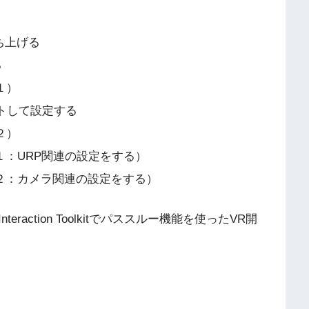
立ち上げる
る
の１）
インポートして設定する
の２）
（その１：URP関連の設定をする）
す（その２：カメラ関連の設定をする）
action Toolkitでパススルー機能を使ったVR開