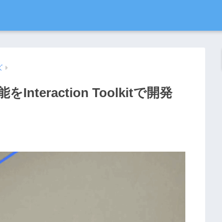
ズ
Interaction Toolkitで開発